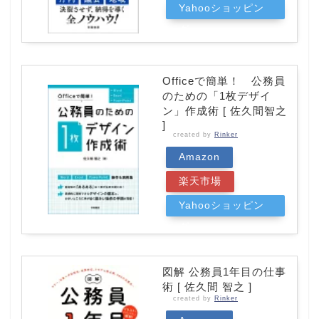
Yahooショッピン
グ
Officeで簡単！ 公務員
のための「1枚デザイ
ン」作成術 [ 佐久間智之
]
created by
Rinker
Amazon
楽天市場
Yahooショッピン
グ
図解 公務員1年目の仕事
術 [ 佐久間 智之 ]
created by
Rinker