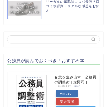
リーガルの革靴はコスパ最強？口
コミや評判・リアルな感想をお伝
え
公務員が読んでおくべき！おすすめ本
合意を生み出す！公務員
の調整術 [ 定野司 ]
created by
Rinker
Amazon
楽天市場