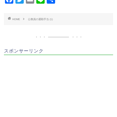
a
wi
m
n
有
c
tt
ai
e
HOME
公務員の通勤手当 (1)
e
er
l
b
o
o
スポンサーリンク
k