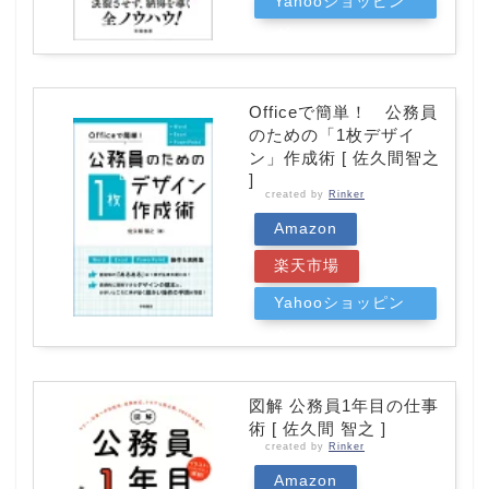
Yahooショッピン
グ
Officeで簡単！ 公務員
のための「1枚デザイ
ン」作成術 [ 佐久間智之
]
created by
Rinker
Amazon
楽天市場
Yahooショッピン
グ
図解 公務員1年目の仕事
術 [ 佐久間 智之 ]
created by
Rinker
Amazon