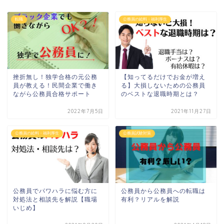
転職
公務員の給料・福利厚生
挫折無し！独学合格の元公務
【知ってるだけでお金が増え
員が教える！民間企業で働き
る】大損しないための公務員
ながら公務員合格サポート
のベストな退職時期とは？
2022年7月5日
2021年11月27日
公務員の給料・福利厚生
公務員試験対策
公務員でパワハラに悩む方に
公務員から公務員への転職は
対処法と相談先を解説【職場
有利？リアルを解説
いじめ】