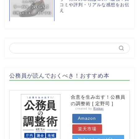
コミや評判・リアルな感想をお伝
え
公務員が読んでおくべき！おすすめ本
合意を生み出す！公務員
の調整術 [ 定野司 ]
created by
Rinker
Amazon
楽天市場