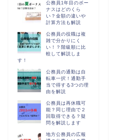
公務員1年目のボー
ナスはどのくら
い？金額の違いや
計算方法も解説
公務員の役職は複
雑で分かりにく
い！？階級順に比
較して解説しま
す！
公務員の通勤は自
転車一択！通勤手
当で得する3つの理
由を解説
公務員は再休職可
能？同じ理由で２
回取得できる？疑
問を解説します
地方公務員の広報