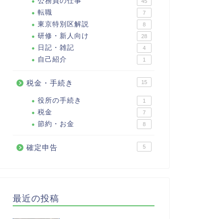
公務員の仕事
45
転職
7
東京特別区解説
8
研修・新人向け
28
日記・雑記
4
自己紹介
1
税金・手続き
15
役所の手続き
1
税金
7
節約・お金
8
確定申告
5
最近の投稿