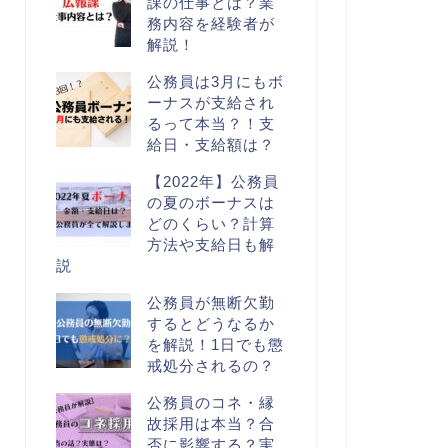
課の仕事とは？業
務内容を経験者が
解説！
公務員は3月にもボ
ーナスが支給され
るって本当？！支
給日・支給額は？
【2022年】公務員
の夏のボーナスは
どのくらい？計算
方法や支給日も解
説
公務員が無断欠勤
するとどうなるか
を解説！1日でも懲
戒処分されるの？
公務員のコネ・縁
故採用は本当？合
否に影響する？実