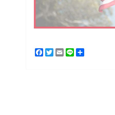
F
T
E
Li
共
a
wi
m
n
有
c
tt
ai
e
e
er
l
b
o
o
k