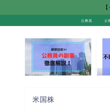
【
公務員
公
米国株