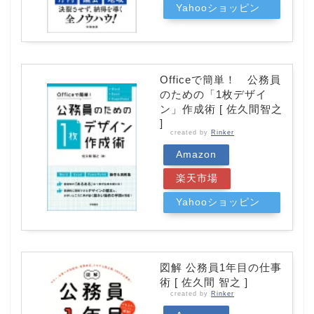
Yahooショッピン
グ
Officeで簡単！ 公務員
のための「1枚デザイ
ン」作成術 [ 佐久間智之
]
created by
Rinker
Amazon
楽天市場
Yahooショッピン
グ
図解 公務員1年目の仕事
術 [ 佐久間 智之 ]
created by
Rinker