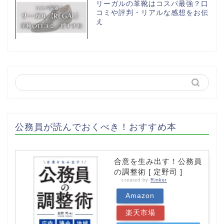
リーガルの革靴はコスパ最強？口
コミや評判・リアルな感想をお伝
え
公務員が読んでおくべき！おすすめ本
合意を生み出す！公務員
の調整術 [ 定野司 ]
created by
Rinker
Amazon
楽天市場