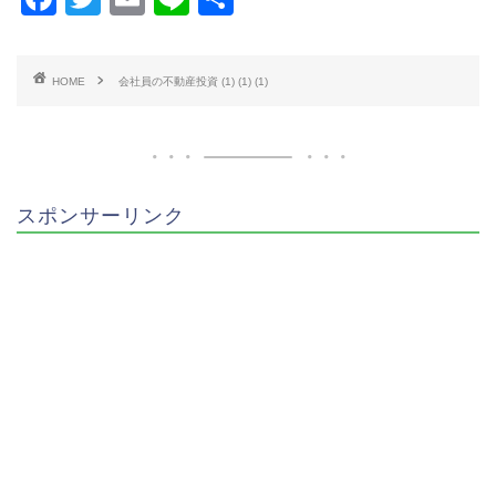
a
wi
m
n
有
c
tt
ai
e
HOME
会社員の不動産投資 (1) (1) (1)
e
er
l
b
o
o
スポンサーリンク
k