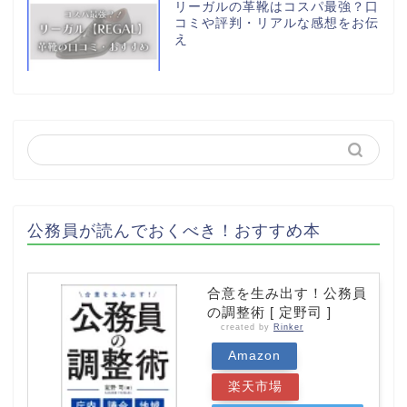
リーガルの革靴はコスパ最強？口
コミや評判・リアルな感想をお伝
え
公務員が読んでおくべき！おすすめ本
合意を生み出す！公務員
の調整術 [ 定野司 ]
created by
Rinker
Amazon
楽天市場