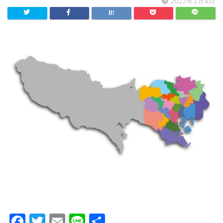
2022年1月4日
F
T
E
Li
共