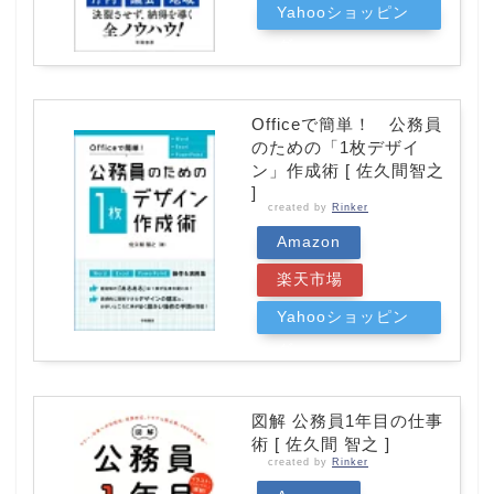
Yahooショッピン
グ
Officeで簡単！ 公務員
のための「1枚デザイ
ン」作成術 [ 佐久間智之
]
created by
Rinker
Amazon
楽天市場
Yahooショッピン
グ
図解 公務員1年目の仕事
術 [ 佐久間 智之 ]
created by
Rinker