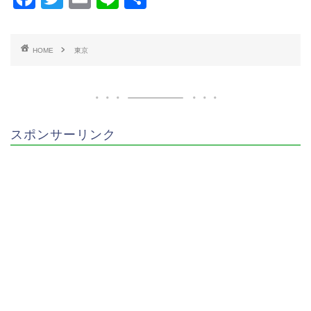
a
wi
m
n
有
c
tt
ai
e
HOME
東京
e
er
l
b
o
o
スポンサーリンク
k