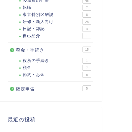
公務員の仕事
45
転職
7
東京特別区解説
8
研修・新人向け
28
日記・雑記
4
自己紹介
1
税金・手続き
15
役所の手続き
1
税金
7
節約・お金
8
確定申告
5
最近の投稿