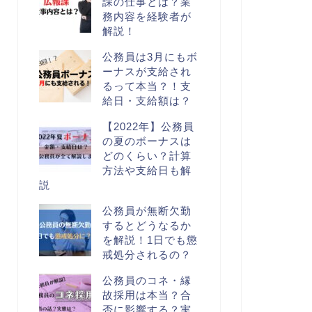
課の仕事とは？業
務内容を経験者が
解説！
公務員は3月にもボ
ーナスが支給され
るって本当？！支
給日・支給額は？
【2022年】公務員
の夏のボーナスは
どのくらい？計算
方法や支給日も解
説
公務員が無断欠勤
するとどうなるか
を解説！1日でも懲
戒処分されるの？
公務員のコネ・縁
故採用は本当？合
否に影響する？実