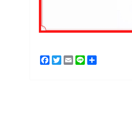
F
T
E
Li
共
a
wi
m
n
有
c
tt
ai
e
e
er
l
b
o
o
k