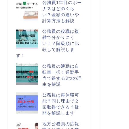
公務員1年目のボー
ナスはどのくら
い？金額の違いや
計算方法も解説
公務員の役職は複
雑で分かりにく
い！？階級順に比
較して解説しま
す！
公務員の通勤は自
転車一択！通勤手
当で得する3つの理
由を解説
公務員は再休職可
能？同じ理由で２
回取得できる？疑
問を解説します
地方公務員の広報